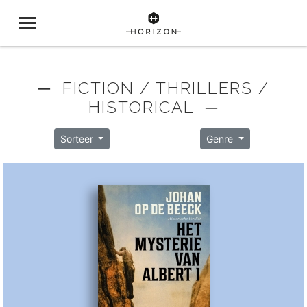
─ FICTION / THRILLERS /
HISTORICAL ─
Sorteer
Genre