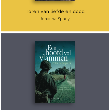
Toren van liefde en dood
Johanna Spaey