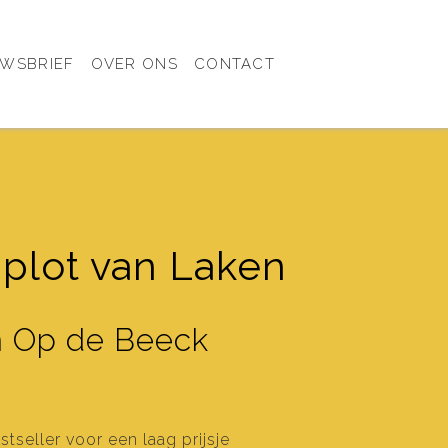
UWSBRIEF
OVER ONS
CONTACT
plot van Laken
n Op de Beeck
stseller voor een laag prijsje