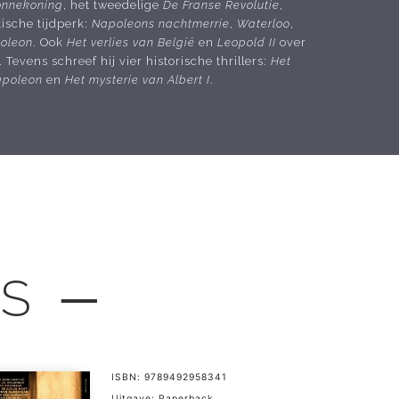
onnekoning
, het tweedelige
De Franse Revolutie
,
ische tijdperk:
Napoleons nachtmerrie
,
Waterloo
,
poleon
. Ook
Het verlies van België
en
Leopold II
over
evens schreef hij vier historische thrillers:
Het
apoleon
en
Het mysterie van Albert I
.
LS ─
ISBN: 9789492958341
Uitgave: Paperback