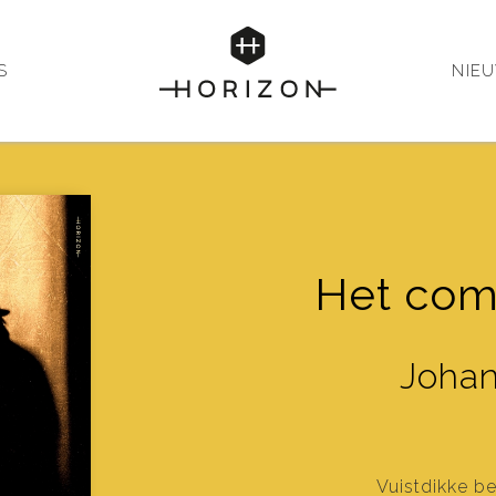
S
NIE
Het com
Joha
Vuistdikke be