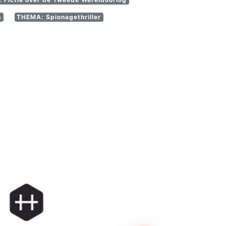
n
THEMA: Spionagethriller