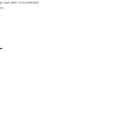
ap van een vrouwelijke
en.
─