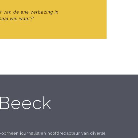
t van de ene verbazing in
maal wel waar?'
 Beeck
oorheen journalist en hoofdredacteur van diverse