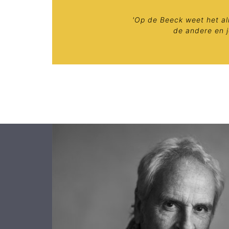
'Op de Beeck weet het al
de andere en j