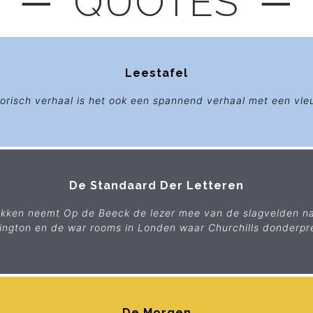
─ QUOTES ─
Leestafel
torisch verhaal is het ook een spannend verhaal met een vleu
De Standaard Der Letteren
tukken neemt Op de Beeck de lezer mee van de slagvelden naa
shington en de war rooms in Londen waar Churchills donderpr
De Morgen