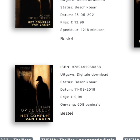
Status: Beschikbaar
Datum: 25-05-2021
Prijs: € 12,99
Speelduur: 1218 minuten
Bestel
ISBN: 9789492958358
Uitgave: Digitale download
Status: Beschikbaar
Datum: 11-09-2019
Prijs: € 9,99
Omvang: 608 pagina's
Bestel
332 - Thrillers
THEMA: Thriller / spannende fictie
THEMA: