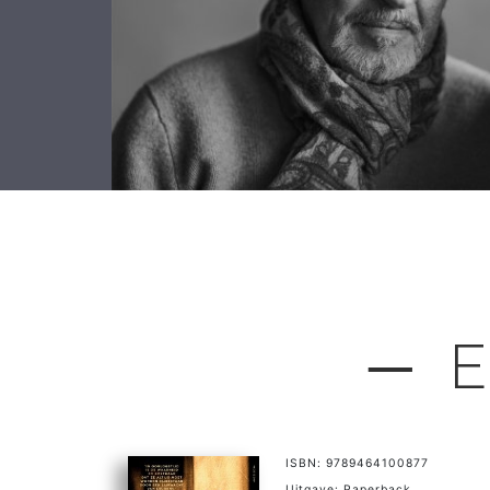
─ E
ISBN: 9789464100877
Uitgave: Paperback