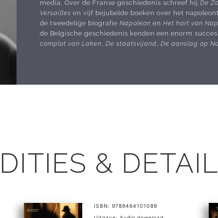
media. Over de Franse geschiedenis schreef hij
De Z
Versailles
en vijf bejubelde boeken over het napoleont
de tweedelige biografie
Napoleon
en
Het hart van Na
de Belgische geschiedenis kenden een enorm succes. T
complot van Laken
,
De staatsvijand
,
De aanslag op N
DITIES & DETAI
ISBN: 9789464101089
Uitgave: Audio download