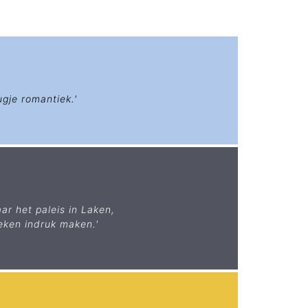
gje romantiek.'
r het paleis in Laken,
eken indruk maken.'