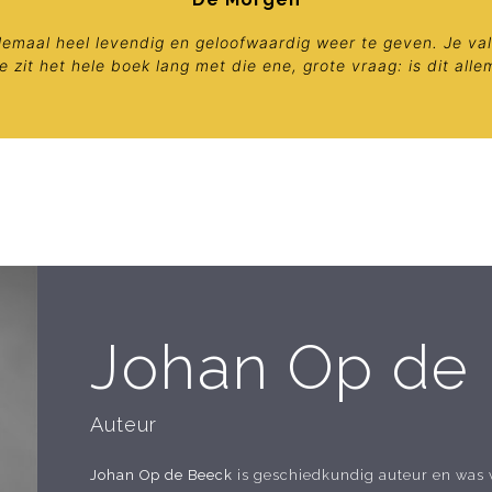
lemaal heel levendig en geloofwaardig weer te geven. Je val
e zit het hele boek lang met die ene, grote vraag: is dit alle
Johan Op de
Auteur
Johan Op de Beeck
is geschiedkundig auteur en was v