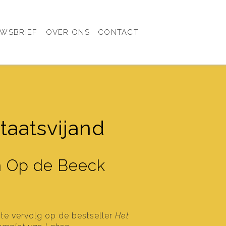
UWSBRIEF
OVER ONS
CONTACT
taatsvijand
n Op de Beeck
te vervolg op de bestseller
Het