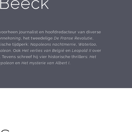
 Beeck
oorheen journalist en hoofdredacteur van diverse
onnekoning
, het tweedelige
De Franse Revolutie
,
ische tijdperk:
Napoleons nachtmerrie
,
Waterloo
,
poleon
. Ook
Het verlies van België
en
Leopold II
over
evens schreef hij vier historische thrillers:
Het
apoleon
en
Het mysterie van Albert I
.