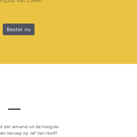
omplot van Laken
Bestel nu
 ─
st dat iemand uit de hoogste
en beroep op Jef Van Hooff.