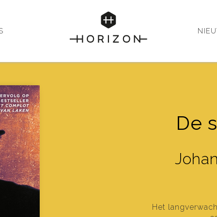
S
NIE
De s
Joha
Het langverwach