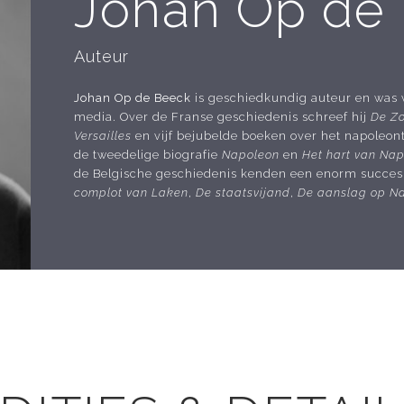
Johan Op de
Auteur
Johan Op de Beeck
is geschiedkundig auteur en was v
media. Over de Franse geschiedenis schreef hij
De Z
Versailles
en vijf bejubelde boeken over het napoleont
de tweedelige biografie
Napoleon
en
Het hart van Na
de Belgische geschiedenis kenden een enorm succes. T
complot van Laken
,
De staatsvijand
,
De aanslag op N