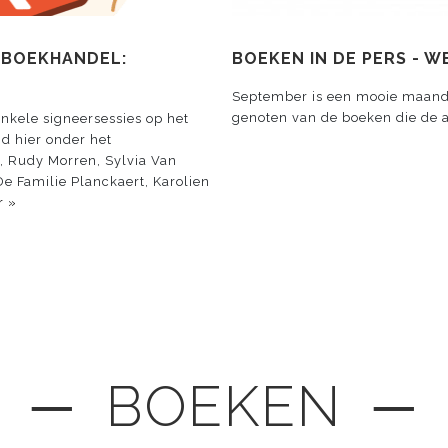
D BOEKHANDEL:
BOEKEN IN DE PERS - W
September is een mooie maand 
genoten van de boeken die de 
 enkele signeersessies op het
d hier onder het
, Rudy Morren, Sylvia Van
e Familie Planckaert, Karolien
r »
─ BOEKEN ─