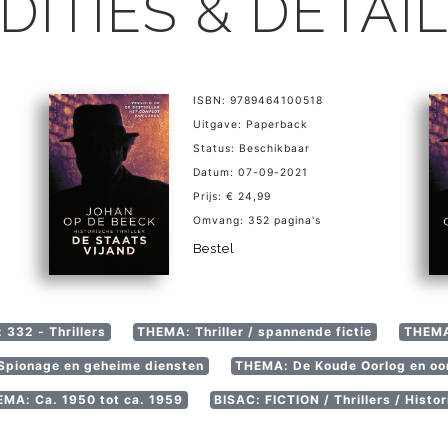
DITIES & DETAI
ISBN: 9789464100518
Uitgave: Paperback
Status: Beschikbaar
Datum: 07-09-2021
Prijs: € 24,99
Omvang: 352 pagina's
Bestel
 332 - Thrillers
THEMA: Thriller / spannende fictie
THEMA
pionage en geheime diensten
THEMA: De Koude Oorlog en oor
MA: Ca. 1950 tot ca. 1959
BISAC: FICTION / Thrillers / Histor