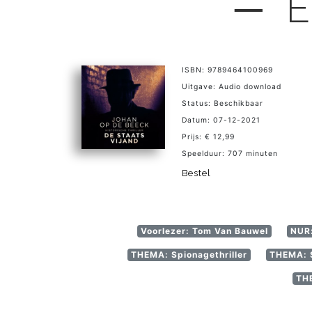
─ E
ISBN: 9789464100969
Uitgave: Audio download
Status: Beschikbaar
Datum: 07-12-2021
Prijs: € 12,99
Speelduur: 707 minuten
Bestel
Voorlezer: Tom Van Bauwel
NUR:
THEMA: Spionagethriller
THEMA: S
THE