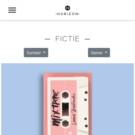
─ FICTIE ─
Sorteer
Genre