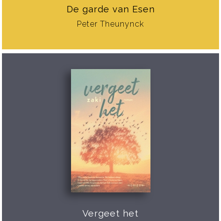
De garde van Esen
Peter Theunynck
Vergeet het