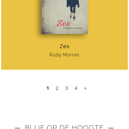
Zes
Rudy Morren
1
2
3
4
»
─ BLIJF OP DE HOOGTE ─