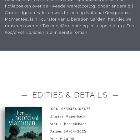
fictieboeken over de Tweede Wereldoorlog, onder andere bij
Cambridge en Yale, en was te zien op National Geographic.
Momenteel is hij curator van Liberation Garden, het nieuwe
museum over de Tweede Wereldoorlog in Leopoldsburg.
Een
hoofd vol vlammen
is zijn eerste roman.
─ EDITIES & DETAILS ─
ISBN: 9789464105476
Uitgave: Paperback
Status: Beschikbaar
Datum: 24-04-2025
Prijs: € 24,99