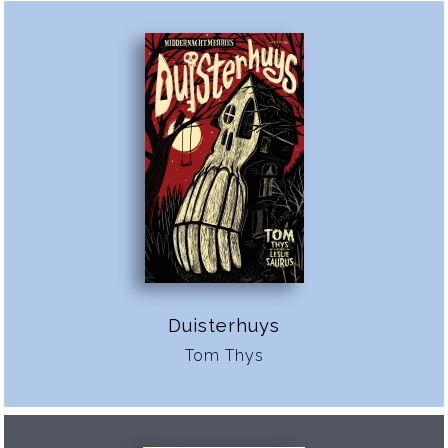
Duisterhuys
Tom Thys