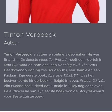
Timon Verbeeck
Auteur
Timon Verbeeck
is auteur en online videomaker! Hij was
finalist in
De Slimste Mens Ter Wereld
, heeft een rubriek in
Man Bijt Hond
en nam deel aan
Dancing With The Stars
.
Daarbovenop won hij zes Gouden K's, een Jaimie en een
Kastaar. Zijn eerste boek,
Operatie T.O.I.L.E.T.
, was het
bestverkochte kinderboek in België in 2024.
Project D.I.N.O.
,
zijn tweede boek, deed dat kunstje in 2025 nog eens over.
De audioversie van zijn eerste boek won de Storytel Award
voor Beste Luisterboek.