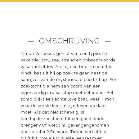
─ OMSCHRIJVING ─
Timon Verbeeck geniet van een typische
vakantie: zon, zee, strand en onbeantwoorde
vakantieliefdes. Als hij een brief in een fles
vindt, besluit hij op zoek te gaan naar de
schrijver van de mysterieuze boodschap. Een
zoektocht die hem aan boord van een
eigenaardig cruiseschip doet belanden. Het
schip blijkt een echte love boat, waar Timon
voor de eerste keer in zijn leven op date
moet. Als dat niet schat-tig is!
Kan hij de zoektocht tot een goed einde
brengen? Of wordt hij gevangengenomen
door piraten? En wordt Timon verliefd, of
blijft hij voor altijd single, eenzaam en