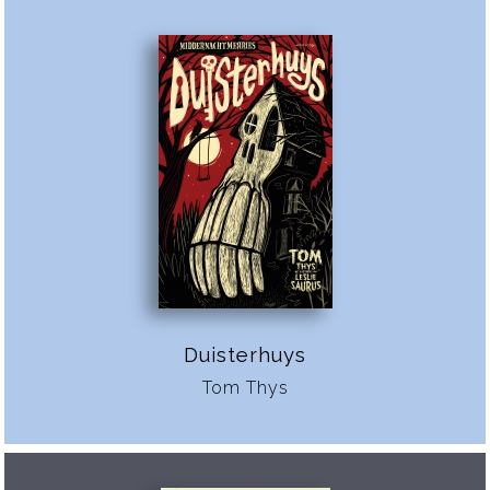
Duisterhuys
Tom Thys