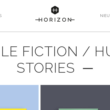
S
NIE
LE FICTION /
STORIES ─