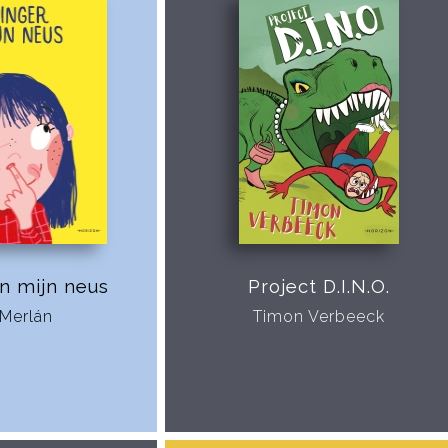
in mijn neus
Project D.I.N.O.
 Merlán
Timon Verbeeck