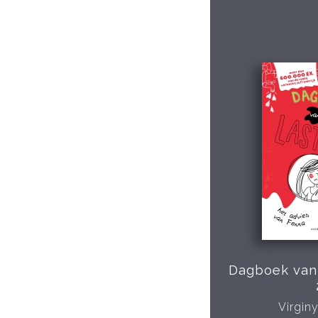
Dagboek van 
Virgin