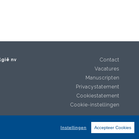
Contact
lgië nv
Vacatures
Manuscripten
Privacystatement
Cookiestatement
Cookie-instellingen
Instellingen
Accepteer Cookies
 and Pony