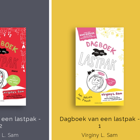
een lastpak -
Dagboek van een lastpak -
2
1
y L. Sam
Virginy L. Sam