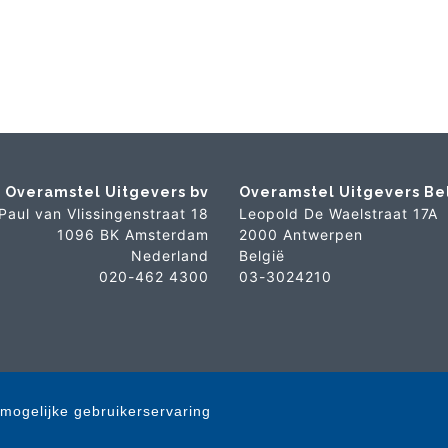
Overamstel Uitgevers bv
Overamstel Uitgevers Be
Paul van Vlissingenstraat 18
Leopold De Waelstraat 17A
1096 BK Amsterdam
2000 Antwerpen
Nederland
België
020-462 4300
03-3024210
mogelijke gebruikerservaring
 © 2007-2026 Overamstel Uitgevers - Alle rechten voorbehouden - Ontwerp door
Dog