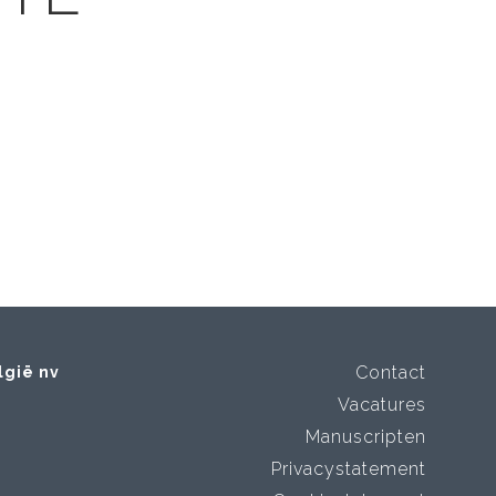
Contact
lgië nv
Vacatures
Manuscripten
Privacystatement