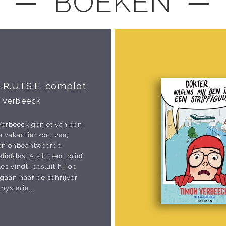
─ BOEKEN ─
.R.U.I.S.E. complot
 Verbeeck
erbeeck geniet van een
e vakantie: zon, zee,
 en onbeantwoorde
liefdes. Als hij een brief
les vindt, besluit hij op
 gaan naar de schrijver
mysterie...