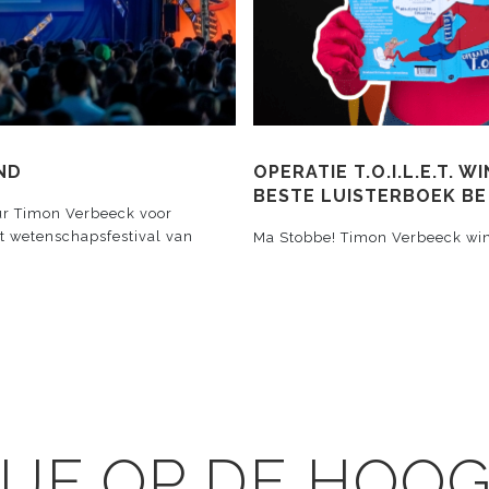
ND
OPERATIE T.O.I.L.E.T.
BESTE LUISTERBOEK BE
ur Timon Verbeeck voor
cht wetenschapsfestival van
Ma Stobbe! Timon Verbeeck win
IJF OP DE HOO