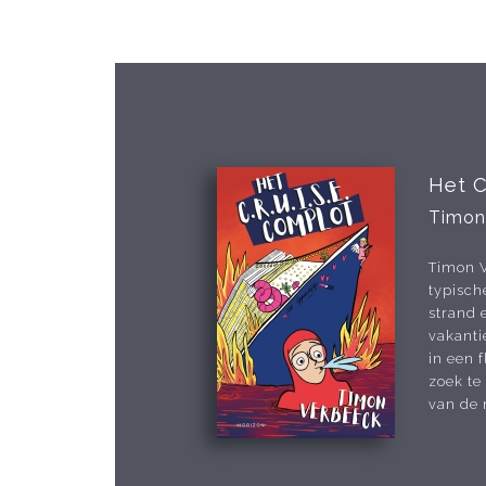
Het C
Timon
Timon V
typisch
strand
vakantie
in een f
zoek te
van de 