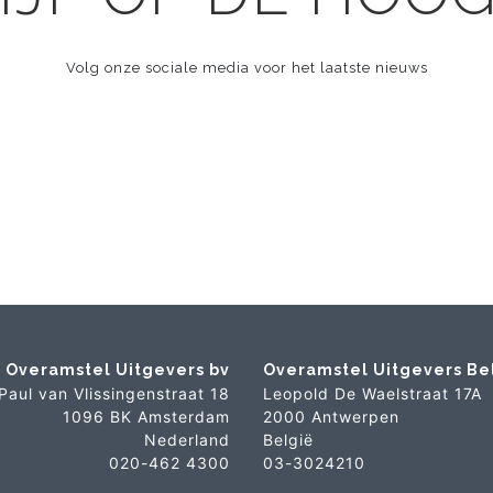
Volg onze sociale media voor het laatste nieuws
Overamstel Uitgevers bv
Overamstel Uitgevers Be
Paul van Vlissingenstraat 18
Leopold De Waelstraat 17A
1096 BK Amsterdam
2000 Antwerpen
Nederland
België
020-462 4300
03-3024210