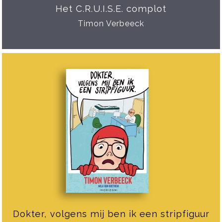
Het C.R.U.I.S.E. complot
Timon Verbeeck
Dokter, volgens mij ben ik een stripfiguur