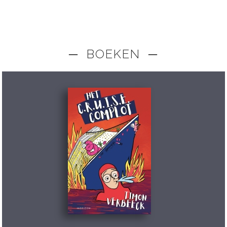
─ BOEKEN ─