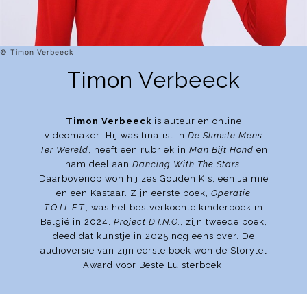
© Timon Verbeeck
Timon Verbeeck
Timon Verbeeck
is auteur en online
videomaker! Hij was finalist in
De Slimste Mens
Ter Wereld
, heeft een rubriek in
Man Bijt Hond
en
nam deel aan
Dancing With The Stars
.
Daarbovenop won hij zes Gouden K's, een Jaimie
en een Kastaar. Zijn eerste boek,
Operatie
T.O.I.L.E.T.
, was het bestverkochte kinderboek in
België in 2024.
Project D.I.N.O.
, zijn tweede boek,
deed dat kunstje in 2025 nog eens over. De
audioversie van zijn eerste boek won de Storytel
Award voor Beste Luisterboek.