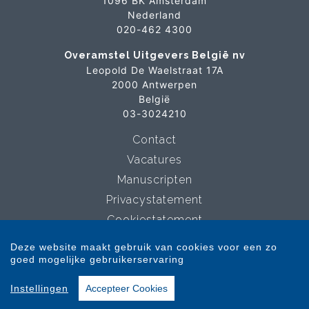
1096 BK Amsterdam
Nederland
020-462 4300
Overamstel Uitgevers België nv
Leopold De Waelstraat 17A
2000 Antwerpen
België
03-3024210
Contact
Vacatures
Manuscripten
Privacystatement
Cookiestatement
Cookie-instellingen
Deze website maakt gebruik van cookies voor een zo
goed mogelijke gebruikerservaring
Copyright © 2007-2026 Overamstel Uitgevers - Alle rechten voorbehouden -
Instellingen
Accepteer Cookies
Ontwerp door
Dog and Pony