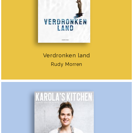
Verdronken land
Rudy Morren