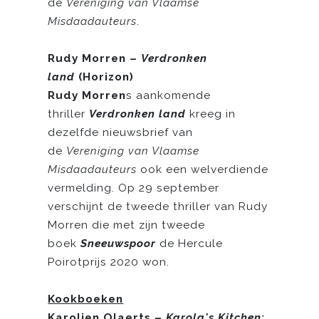
de
Vereniging van Vlaamse
Misdaadauteurs
.
Rudy Morren –
Verdronken
land
(Horizon)
Rudy Morren
s aankomende
thriller
Verdronken land
kreeg in
dezelfde nieuwsbrief van
de
Vereniging van Vlaamse
Misdaadauteurs
ook een welverdiende
vermelding. Op 29 september
verschijnt de tweede thriller van Rudy
Morren die met zijn tweede
boek
Sneeuwspoor
de Hercule
Poirotprijs 2020 won.
Kookboeken
Karolien Olaerts –
Karola's Kitchen: