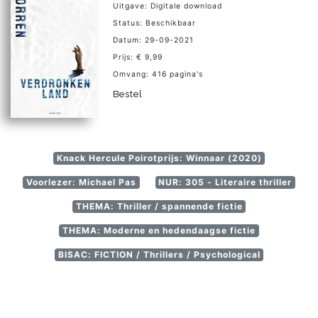
Uitgave: Digitale download
Status: Beschikbaar
Datum: 29-09-2021
Prijs: € 9,99
Omvang: 416 pagina's
Bestel
Knack Hercule Poirotprijs: Winnaar (2020)
Voorlezer: Michael Pas
NUR: 305 - Literaire thriller
THEMA: Thriller / spannende fictie
THEMA: Moderne en hedendaagse fictie
BISAC: FICTION / Thrillers / Psychological