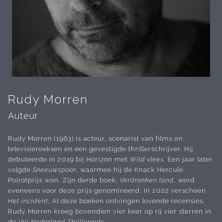
Rudy Morren
Auteur
Rudy Morren (1963) is acteur, scenarist van films en
televisiereeksen en een gevestigde thrillerschrijver. Hij
debuteerde in 2019 bij Horizon met
Wild vlees.
Een jaar later
volgde
Sneeuwspoor
, waarmee hij de Knack Hercule
Poirotprijs won. Zijn derde boek,
Verdronken land
, werd
eveneens voor deze prijs genomineerd. In 2022 verscheen
Het incident
. Al deze boeken ontvingen lovende recensies.
Rudy Morren kreeg bovendien vier keer op rij vier sterren in
de
Vrij Nederland Thrillergids
.