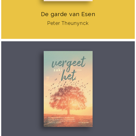
De garde van Esen
Peter Theunynck