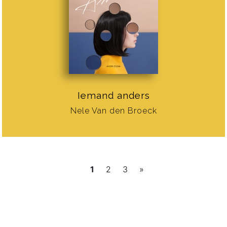
Iemand anders
Nele Van den Broeck
1
2
3
»