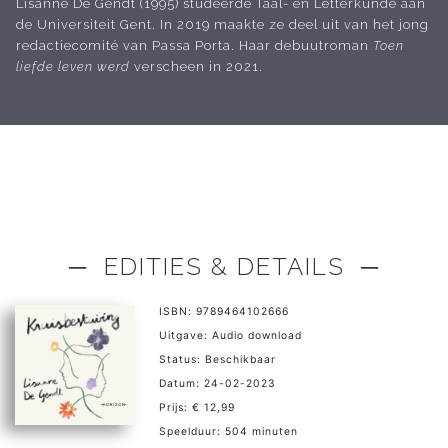
Lisanne De Gendt (1995) studeerde Taal- en Letterkunde aan
de Universiteit Gent. In 2019 maakte ze deel uit van het jong
redactiecomité van Passa Porta. Haar debuutroman
Toen
liefde leven werd
verscheen in 2021.
─ EDITIES & DETAILS ─
ISBN: 9789464102666
Uitgave: Audio download
Status: Beschikbaar
Datum: 24-02-2023
Prijs: € 12,99
Speelduur: 504 minuten