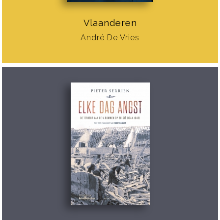
Vlaanderen
André De Vries