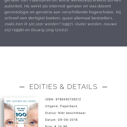
geriater van Vlaanderen en wordt wereldwijd erkend als een
autoriteit. Hij werkt als internist-geriater en was docent
gerontologie en geriatrie aan verschillende hogescholen. Hij
schreef een dertigtal boeken, quasi allemaal bestsellers,
zoals
Kan ik 120 jaar worden?
(1997),
Ouder worden, nieuwe
stijl
(1998) en
Eeuwig jong
(2002).
─ EDITIES & DETAILS ─
ISBN: 9789492159212
Uitgave: Paperback
Status: Niet beschikbaar
Datum: 09-06-2016
Prijs: € 24,99