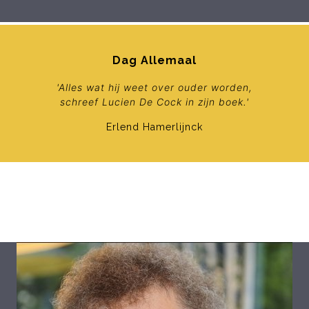
Dag Allemaal
'Alles wat hij weet over ouder worden,
schreef Lucien De Cock in zijn boek.'
Erlend Hamerlijnck