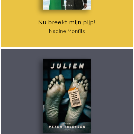
Nu breekt mijn pijp!
Nadine Monfils