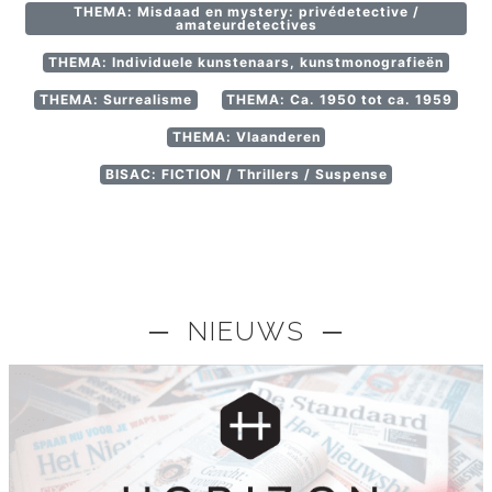
THEMA: Misdaad en mystery: privédetective /
amateurdetectives
THEMA: Individuele kunstenaars, kunstmonografieën
THEMA: Surrealisme
THEMA: Ca. 1950 tot ca. 1959
THEMA: Vlaanderen
BISAC: FICTION / Thrillers / Suspense
─ NIEUWS ─