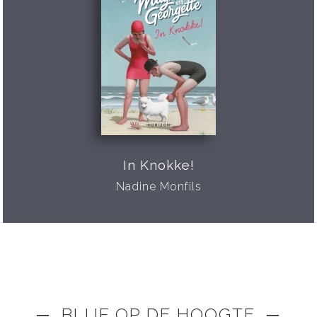
In Knokke!
Nadine Monfils
─ BLIJF OP DE HOOGTE ─