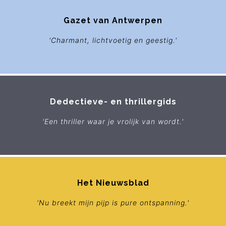
Gazet van Antwerpen
'Charmant, lichtvoetig en geestig.'
Dedectieve- en thrillergids
'Een thriller waar je vrolijk van wordt.'
Het Nieuwsblad
'Nu breekt mijn pijp is pure ontspanning.'