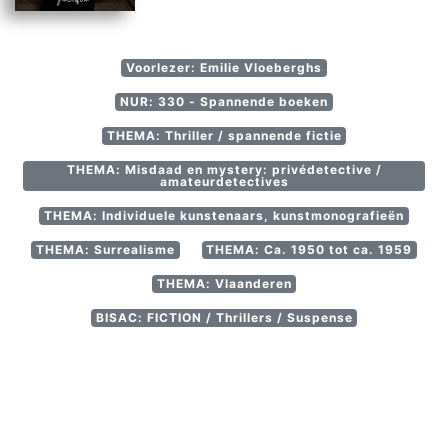
Voorlezer: Emilie Vloeberghs
NUR: 330 - Spannende boeken
THEMA: Thriller / spannende fictie
THEMA: Misdaad en mystery: privédetective /
amateurdetectives
THEMA: Individuele kunstenaars, kunstmonografieën
THEMA: Surrealisme
THEMA: Ca. 1950 tot ca. 1959
THEMA: Vlaanderen
BISAC: FICTION / Thrillers / Suspense