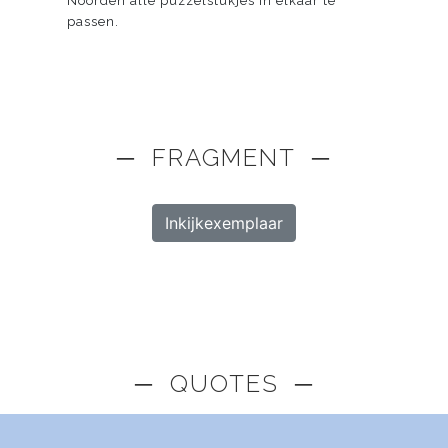
Noorden alle puzzelstukjes in elkaar te
passen.
─ FRAGMENT ─
Inkijkexemplaar
─ QUOTES ─