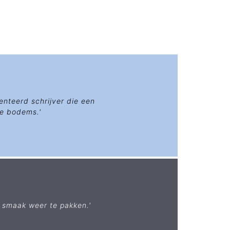
enteerd schrijver die een
le bodems.'
e smaak weer te pakken.'