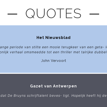
─ QUOTES ─
Het Nieuwsblad
lange periode van stilte een mooie terugkeer van een geta- l
onlijk verhaal omsmeedde tot een thriller met talrijke dubbe
John Vervoort
Gazet van Antwerpen
at De Bruyns schrijftalent beves- tigt. Hopelijk heeft hij d