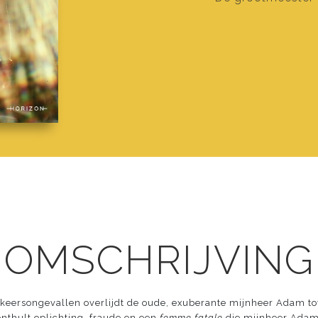
 OMSCHRIJVING
rkeersongevallen overlijdt de oude, exuberante mijnheer Adam to
onthult oplichting, fraude en een
femme fatale
die mijnheer Adam