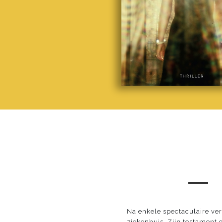
─
Na enkele spectaculaire ve
ziekenhuis. Zijn testament 