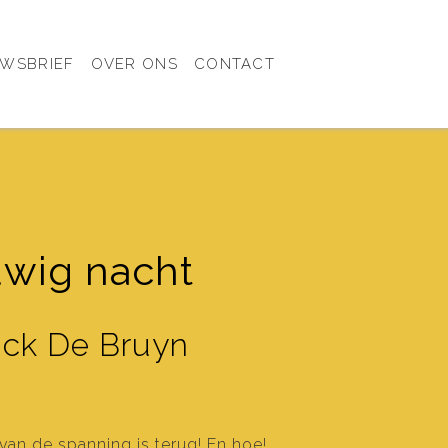
UWSBRIEF
OVER ONS
CONTACT
wig nacht
ick De Bruyn
an de spanning is terug! En hoe!