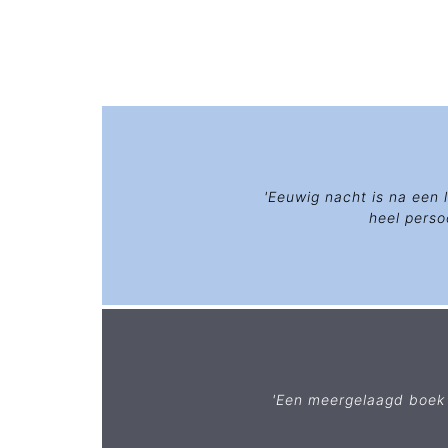
'Eeuwig nacht is na een 
heel perso
'Een meergelaagd boek d