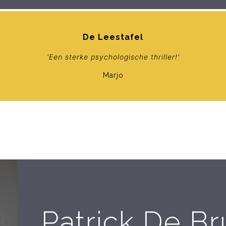
De Leestafel
'Een sterke psychologische thriller!'
Marjo
Patrick De B