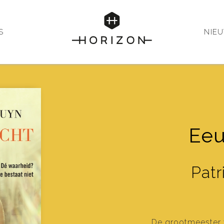
S
NIE
Eeu
Patr
De grootmeester v