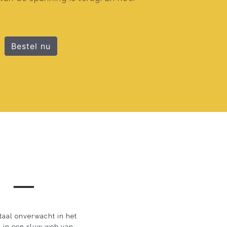
Bestel nu
 ─
taal onverwacht in het
 in een sluw web van