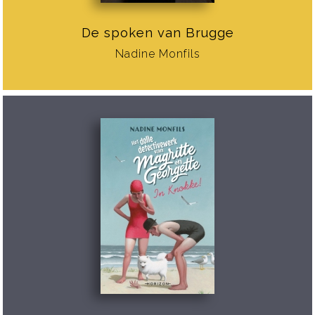
De spoken van Brugge
Nadine Monfils