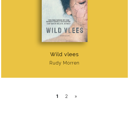
Wild vlees
Rudy Morren
1
2
»