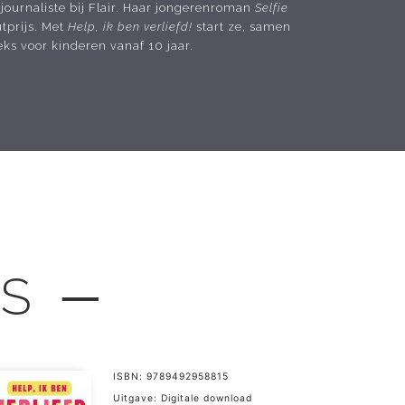
ournaliste bij Flair. Haar jongerenroman
Selfie
tprijs. Met
Help, ik ben verliefd!
start ze, samen
ks voor kinderen vanaf 10 jaar.
LS ─
ISBN: 9789492958815
Uitgave: Digitale download