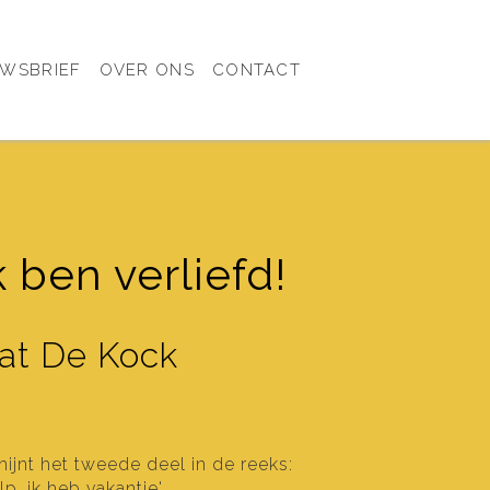
UWSBRIEF
OVER ONS
CONTACT
k ben verliefd!
at De Kock
chijnt het tweede deel in de reeks:
lp, ik heb vakantie'