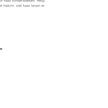
or haar kinderboeken. Help,
t Hakim, ziet haar leven er
─