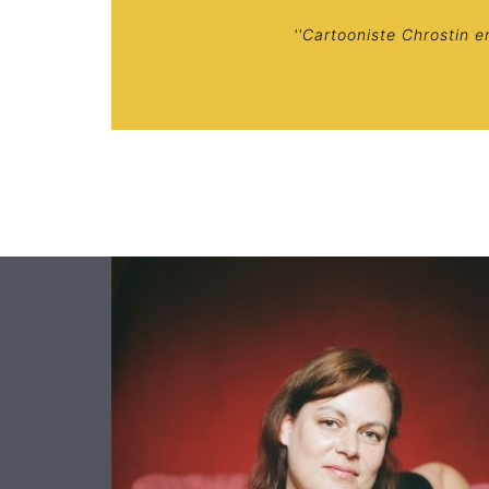
''Cartooniste Chrostin 