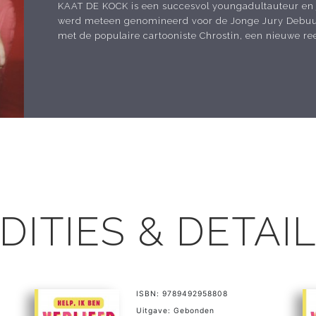
KAAT DE KOCK is een succesvol youngadultauteur en j
werd meteen genomineerd voor de Jonge Jury Debuu
met de populaire cartooniste Chrostin, een nieuwe ree
DITIES & DETAI
ISBN: 9789492958808
Uitgave: Gebonden