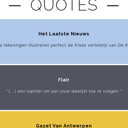
─ QUOTES ─
Het Laatste Nieuws
s tekeningen illustreren perfect de frisse vertelstijl van De Ko
Flair
''(...) een toptitel om aan jouw leeslijst toe te voegen.''
Gazet Van Antwerpen