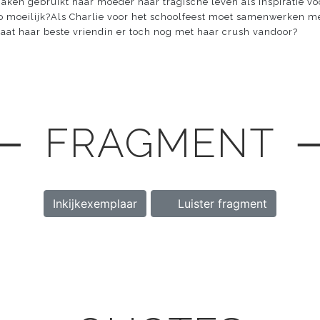
aken gebruikt haar moeder haar tragische leven als inspiratie vo
o moeilijk?Als Charlie voor het schoolfeest moet samenwerken me
 gaat haar beste vriendin er toch nog met haar crush vandoor?
─ FRAGMENT 
Inkijkexemplaar
Luister fragment