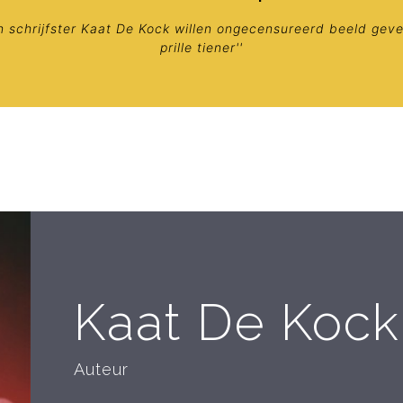
en schrijfster Kaat De Kock willen ongecensureerd beeld gev
prille tiener''
Kaat De Kock
Auteur