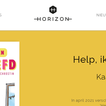
S
NIE
Help, i
Ka
In april 2021 vers
'He