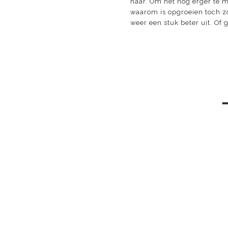
haar. Om het nog erger te m
waarom is opgroeien toch z
weer een stuk beter uit. Of