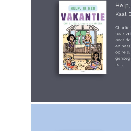
Help,
Kaat 
Charlie
haar vr
naar de
en haar
op reis.
genoeg 
re...