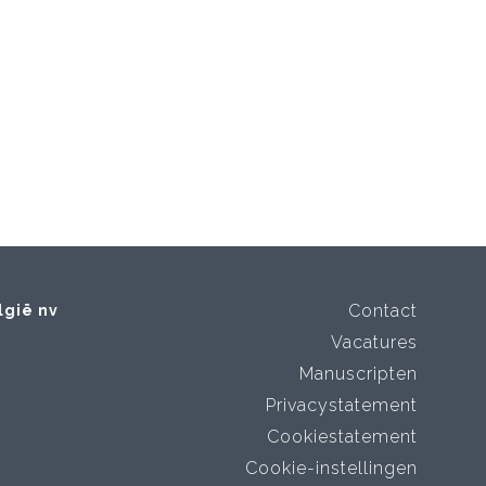
Contact
lgië nv
Vacatures
Manuscripten
Privacystatement
Cookiestatement
Cookie-instellingen