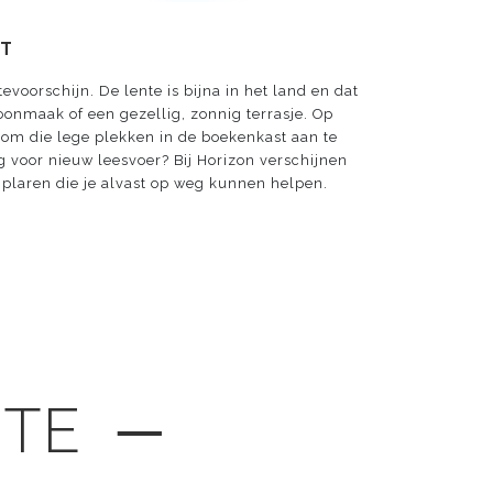
RT
voorschijn. De lente is bijna in het land en dat
oonmaak of een gezellig, zonnig terrasje. Op
om die lege plekken in de boekenkast aan te
ig voor nieuw leesvoer? Bij Horizon verschijnen
laren die je alvast op weg kunnen helpen.
GTE ─