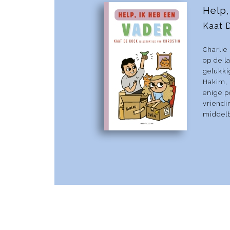
Help,
Kaat 
Charlie 
op de l
gelukki
Hakim, 
enige p
vriend
middelb