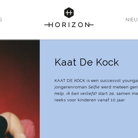
S
NIE
Kaat De Kock
KAAT DE KOCK is een succesvol youngadu
jongerenroman
Selfie
werd meteen geno
Help, ik ben verliefd!
start ze, samen me
reeks voor kinderen vanaf 10 jaar.