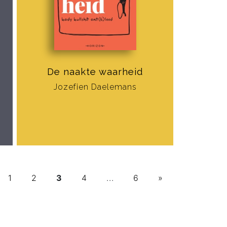
De naakte waarheid
Jozefien Daelemans
1
2
3
4
...
6
»