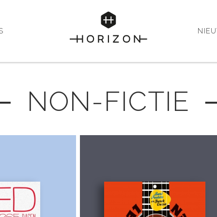
S
NIE
─ NON-FICTIE 