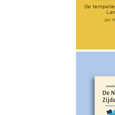
De tempelie
La
Jan 