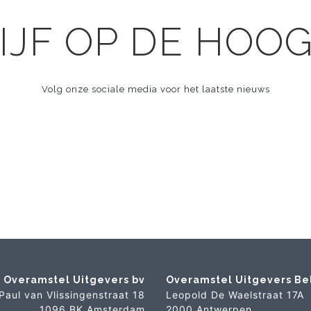
IJF OP DE HOO
Volg onze sociale media voor het laatste nieuws
Overamstel Uitgevers bv
Overamstel Uitgevers Be
Paul van Vlissingenstraat 18
Leopold De Waelstraat 17A
1096 BK Amsterdam
2000 Antwerpen