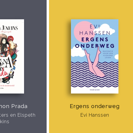
non Prada
Ergens onderweg
ters en Elspeth
Evi Hanssen
kins