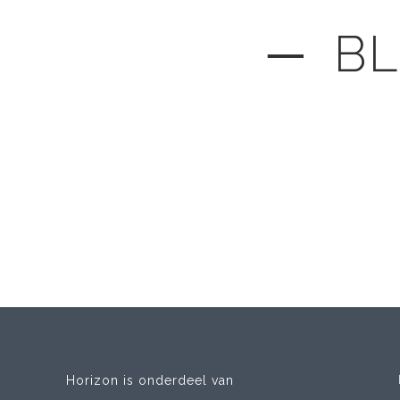
─ BL
Horizon is onderdeel van