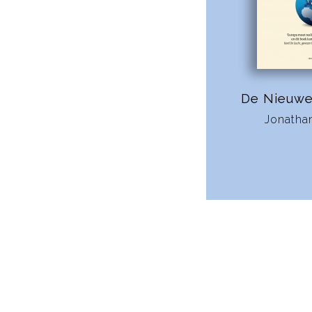
De Nieuwe
Jonatha