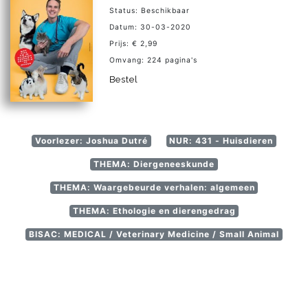
Status: Beschikbaar
Datum: 30-03-2020
Prijs: € 2,99
Omvang: 224 pagina's
Bestel
Voorlezer: Joshua Dutré
NUR: 431 - Huisdieren
THEMA: Diergeneeskunde
THEMA: Waargebeurde verhalen: algemeen
THEMA: Ethologie en dierengedrag
BISAC: MEDICAL / Veterinary Medicine / Small Animal