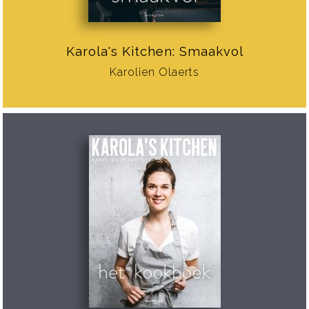
Karola's Kitchen: Smaakvol
Karolien Olaerts