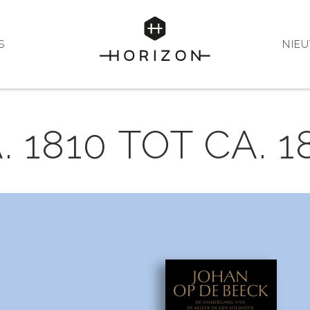
S
NIE
. 1810 TOT CA. 1