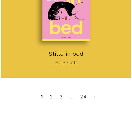
Stilte in bed
Jaela Cole
1
2
3
...
24
»