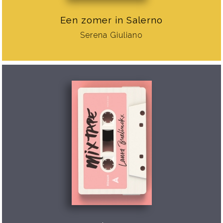
Een zomer in Salerno
Serena Giuliano