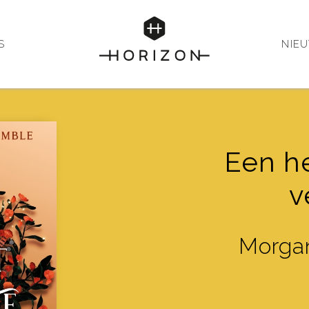
S
NIE
Een he
v
Morga