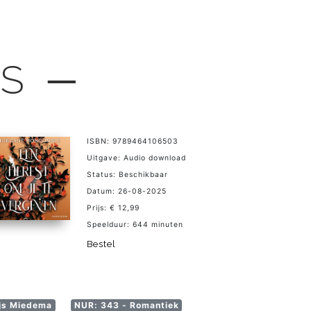
LS ─
ISBN: 9789464106503
Uitgave: Audio download
Status: Beschikbaar
Datum: 26-08-2025
Prijs: € 12,99
Speelduur: 644 minuten
Bestel
ijs Miedema
NUR: 343 - Romantiek