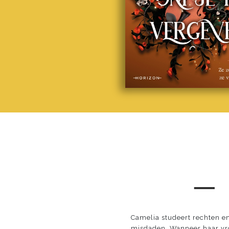
─
Camelia studeert rechten e
misdaden. Wanneer haar vroe