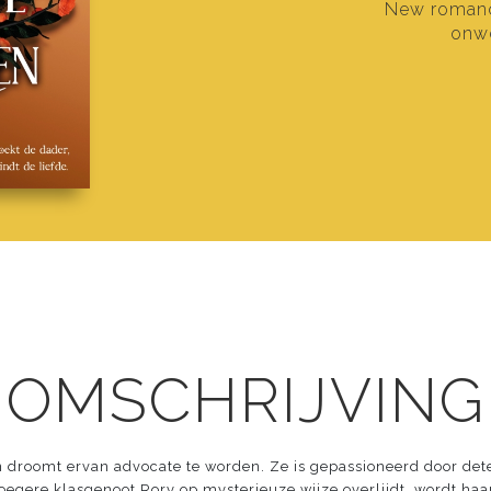
New romanc
onw
 OMSCHRIJVING
n droomt ervan advocate te worden. Ze is gepassioneerd door det
gere klasgenoot Rory op mysterieuze wijze overlijdt, wordt haar