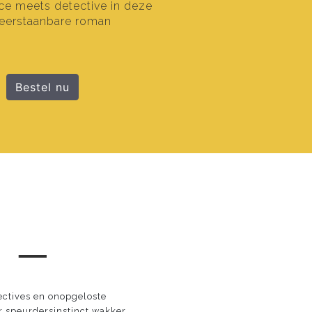
e meets detective in deze
eerstaanbare roman
Bestel nu
 ─
ectives en onopgeloste
 speurdersinstinct wakker.