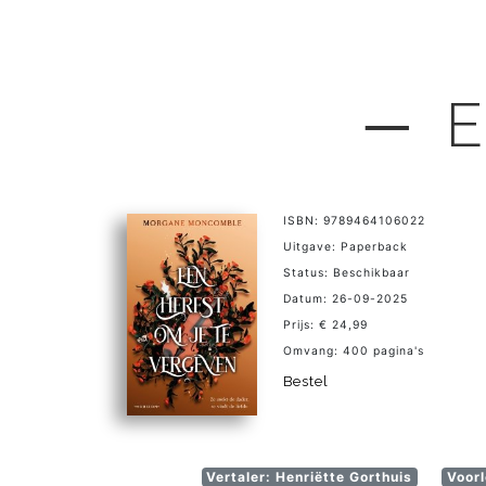
─ E
ISBN: 9789464106022
Uitgave: Paperback
Status: Beschikbaar
Datum: 26-09-2025
Prijs: € 24,99
Omvang: 400 pagina's
Bestel
Vertaler: Henriëtte Gorthuis
Voorl