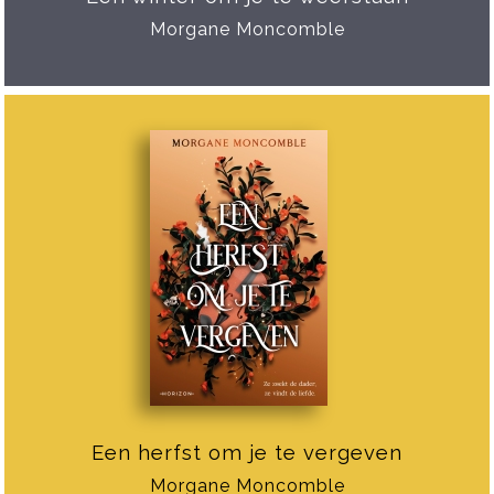
Morgane Moncomble
Een herfst om je te vergeven
Morgane Moncomble