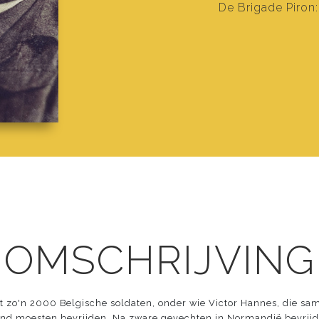
De Brigade Piron
 OMSCHRIJVING
t zo'n 2000 Belgische soldaten, onder wie Victor Hannes, die sa
land moesten bevrijden. Na zware gevechten in Normandië bevrij