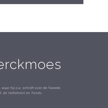
berckmoes
, waar hij o.a. schrijft over de Tweede
d
,
de Volkskrant
en
Trends
.