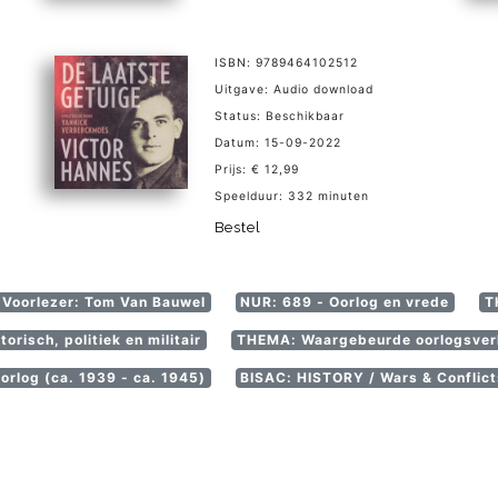
ISBN: 9789464102512
Uitgave: Audio download
Status: Beschikbaar
Datum: 15-09-2022
Prijs: € 12,99
Speelduur: 332 minuten
Bestel
Voorlezer: Tom Van Bauwel
NUR: 689 - Oorlog en vrede
T
orisch, politiek en militair
THEMA: Waargebeurde oorlogsverh
rlog (ca. 1939 - ca. 1945)
BISAC: HISTORY / Wars & Conflicts