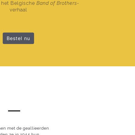
: het Belgische
Band of Brothers
-
verhaal
Bestel nu
 ─
men met de geallieerden
dden ze in 1944 hun