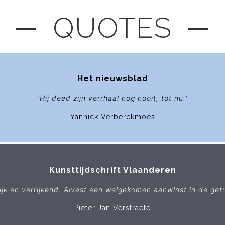
─ QUOTES ─
Het nieuwsblad
'Hij deed zijn verrhaal nog nooit, tot nu.'
Yannick Verberckmoes
Kunsttijdschrift Vlaanderen
lijk en verrijkend. Alvast een welgekomen aanwinst in de getui
Pieter Jan Verstraete