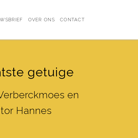
UWSBRIEF
OVER ONS
CONTACT
atste getuige
 Verberckmoes en
ctor Hannes