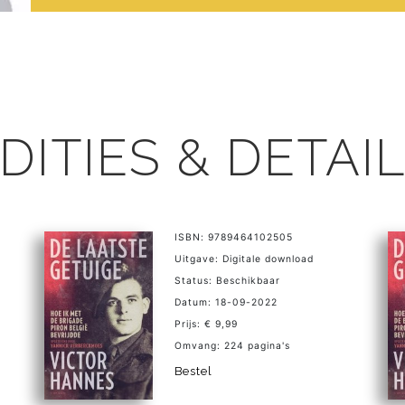
DITIES & DETAI
ISBN: 9789464102505
Uitgave: Digitale download
Status: Beschikbaar
Datum: 18-09-2022
Prijs: € 9,99
Omvang: 224 pagina's
Bestel