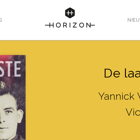
S
NIE
De la
Yannick
Vi