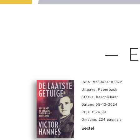
─ E
ISBN: 9789464105872
Uitgave: Paperback
Status: Beschikbaar
Datum: 05-12-2024
Prijs: € 24,99
Omvang: 224 pagina's
Bestel