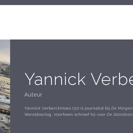
Yannick Ver
Auteur
Yannick Verberckmoes (31) is journalist bij
De Morgen
Wereldoorlog. Voorheen schreef hij voor
De Standaar