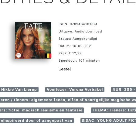
ISBN: 9789464101874
Uitgave: Audio download
Status: Aangekondigd
Datum: 16-09-2021
Prijs: € 12,99
Speelduur: 101 minuten
Bestel
 Nikkie Van Lierop
Voorlezer: Verona Verbakel
NUR: 285 - 
ren / tieners: algemeen: feeën, elfen of soortgelijke magische w
rs: fictie: magisch realisme en fantasie
THEMA: Tieners: fict
 geïnspireerd door of aangepast van
BISAC: YOUNG ADULT FICT