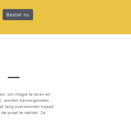
Bestel nu
 ─
en, om magie te leren en
en, worden kamergenoten.
d, al lang overwonnen kwaad
e proef te stellen. Ze