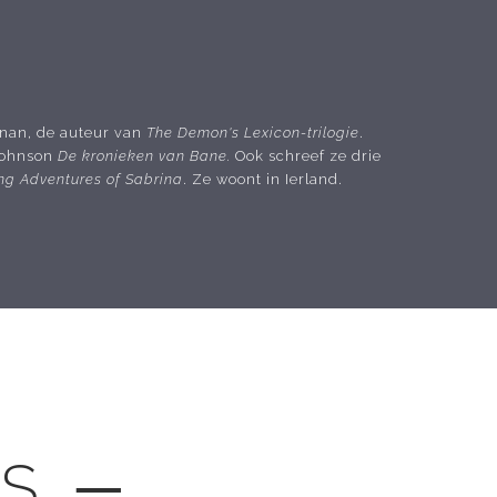
nnan, de auteur van
The Demon's Lexicon-trilogie
.
Johnson
De kronieken van Bane.
Ook schreef ze drie
ing Adventures of Sabrina
. Ze woont in Ierland.
LS ─