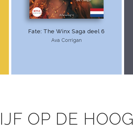
Fate: The Winx Saga deel 6
Ava Corrigan
IJF OP DE HOO