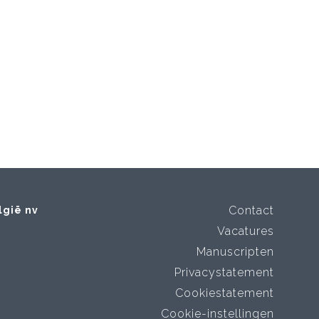
Contact
lgië nv
Vacatures
Manuscripten
Privacystatement
Cookiestatement
Cookie-instellingen