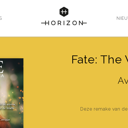
S
NIE
Fate: The
Av
Deze remake van de t