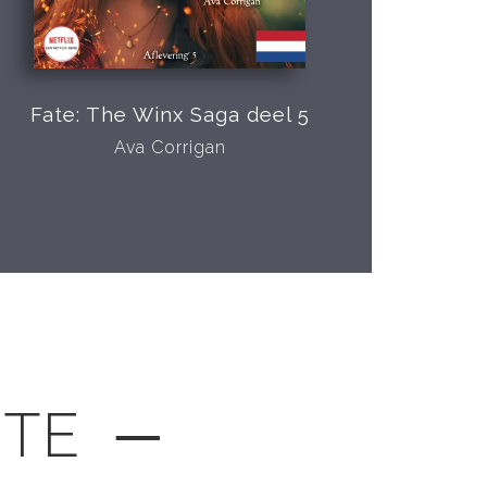
Fate: The Winx Saga deel 5
Ava Corrigan
GTE ─