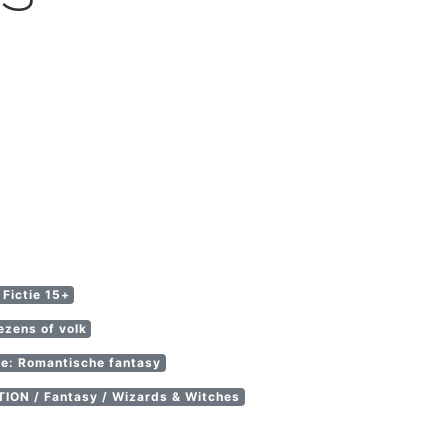
Fictie 15+
ezens of volk
ie: Romantische fantasy
ION / Fantasy / Wizards & Witches