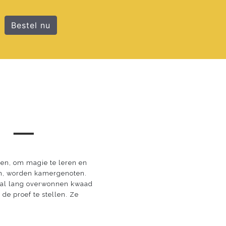
Bestel nu
 ─
en, om magie te leren en
en, worden kamergenoten.
d, al lang overwonnen kwaad
e proef te stellen. Ze