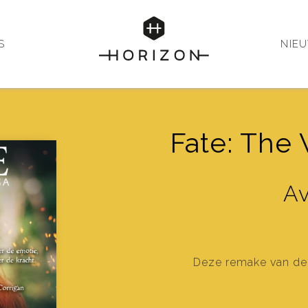
S
NIE
Fate: The
Av
Deze remake van de t