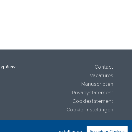
Contact
lgië nv
Vacatures
Manuscripten
Privacystatement
Cookiestatement
Cookie-instellingen
Instellingen
Accepteer Cookies