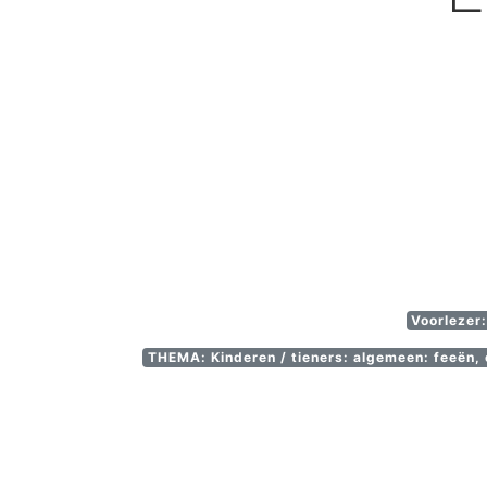
Voorlezer:
THEMA: Kinderen / tieners: algemeen: feeën, 