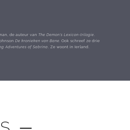
nnan, de auteur van
The Demon's Lexicon-trilogie
.
Johnson
De kronieken van Bane.
Ook schreef ze drie
ing Adventures of Sabrina
. Ze woont in Ierland.
LS ─