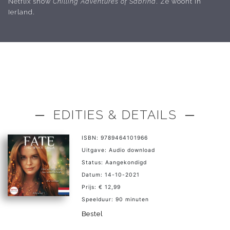
Netflix show
Chilling Adventures of Sabrina
. Ze woont in
Ierland.
─ EDITIES & DETAILS ─
ISBN: 9789464101966
Uitgave: Audio download
Status: Aangekondigd
Datum: 14-10-2021
Prijs: € 12,99
Speelduur: 90 minuten
Bestel