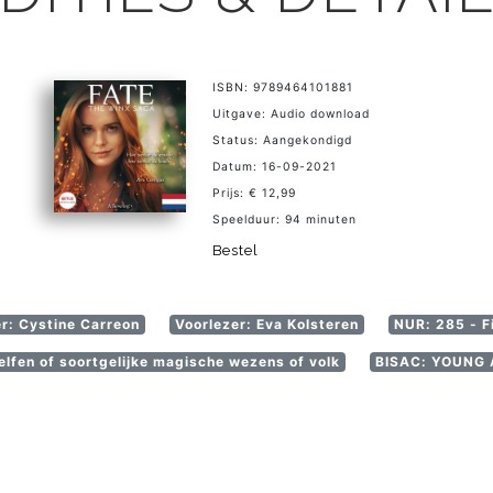
ISBN: 9789464101881
Uitgave: Audio download
Status: Aangekondigd
Datum: 16-09-2021
Prijs: € 12,99
Speelduur: 94 minuten
Bestel
er: Cystine Carreon
Voorlezer: Eva Kolsteren
NUR: 285 - F
elfen of soortgelijke magische wezens of volk
BISAC: YOUNG A