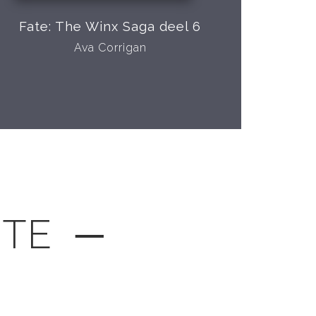
Fate: The Winx Saga deel 6
Ava Corrigan
GTE ─