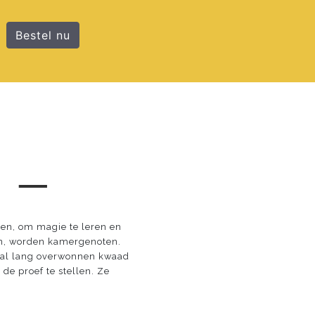
Bestel nu
 ─
en, om magie te leren en
en, worden kamergenoten.
d, al lang overwonnen kwaad
e proef te stellen. Ze