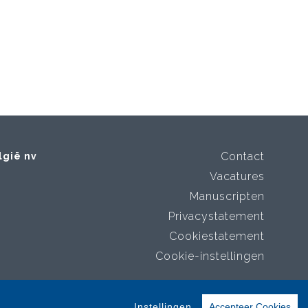
Contact
lgië nv
Vacatures
Manuscripten
Privacystatement
Cookiestatement
Cookie-instellingen
Instellingen
Accepteer Cookies