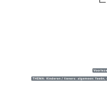
Voorlez
THEMA: Kinderen / tieners: algemeen: feeën, 