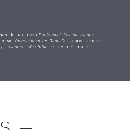
nnan, de auteur van
The Demon's Lexicon-trilogie
.
Johnson
De kronieken van Bane.
Ook schreef ze drie
ing Adventures of Sabrina
. Ze woont in Ierland.
LS ─