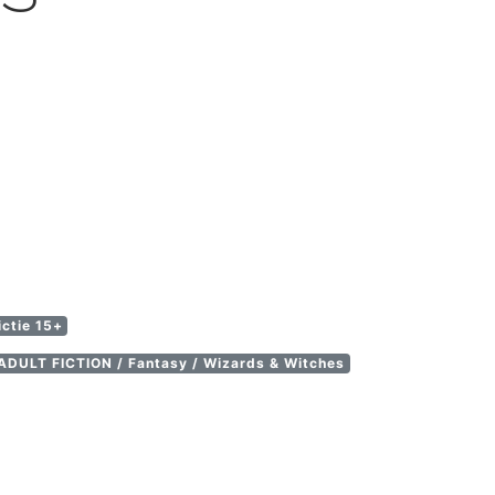
ictie 15+
DULT FICTION / Fantasy / Wizards & Witches