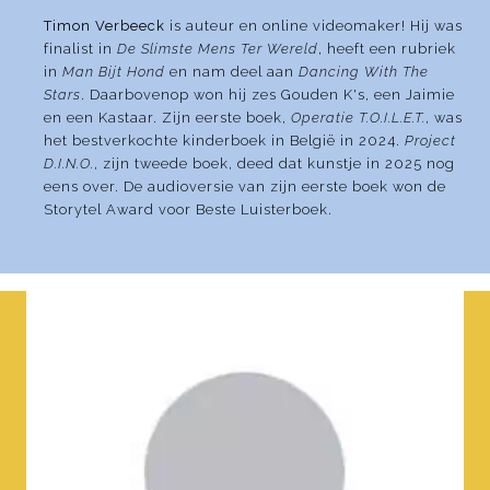
Timon Verbeeck
is auteur en online videomaker! Hij was
finalist in
De Slimste Mens Ter Wereld
, heeft een rubriek
in
Man Bijt Hond
en nam deel aan
Dancing With The
Stars
. Daarbovenop won hij zes Gouden K's, een Jaimie
en een Kastaar. Zijn eerste boek,
Operatie T.O.I.L.E.T.
, was
het bestverkochte kinderboek in België in 2024.
Project
D.I.N.O.
, zijn tweede boek, deed dat kunstje in 2025 nog
eens over. De audioversie van zijn eerste boek won de
Storytel Award voor Beste Luisterboek.