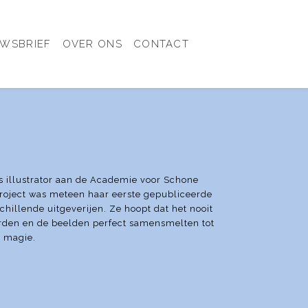
UWSBRIEF
OVER ONS
CONTACT
ls illustrator aan de Academie voor Schone
roject was meteen haar eerste gepubliceerde
hillende uitgeverijen. Ze hoopt dat het nooit
oorden en de beelden perfect samensmelten tot
r magie.