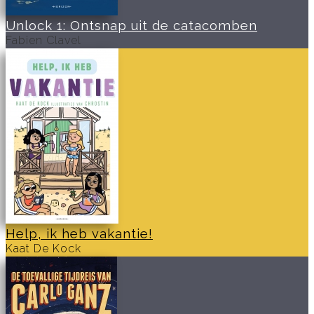
Unlock 1: Ontsnap uit de catacomben
Fabien Clavel
Help, ik heb vakantie!
Kaat De Kock