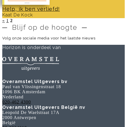
Help, ik ben verliefd!
Kaat De Kock
«
1
2
─ Blijf op de hoogte ─
Volg onze sociale media voor het laatste nieuws
Horizon is onderdeel van
Overamstel Uitgevers bv
Paul van Vlissingenstraat 18
1096 BK Amsterdam
Nederland
020-462 4300
Overamstel Uitgevers België nv
Leopold De Waelstraat 17A
2000 Antwerpen
België