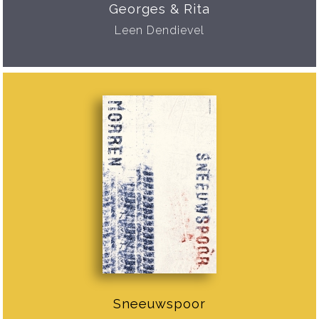
Georges & Rita
Leen Dendievel
Sneeuwspoor