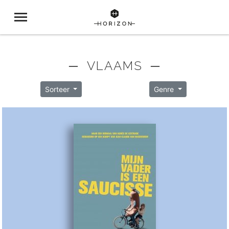
─ VLAAMS ─
Sorteer
Genre