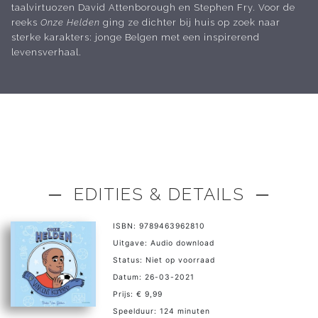
taalvirtuozen David Attenborough en Stephen Fry. Voor de
reeks
Onze Helden
ging ze dichter bij huis op zoek naar
sterke karakters: jonge Belgen met een inspirerend
levensverhaal.
─ EDITIES & DETAILS ─
ISBN: 9789463962810
Uitgave: Audio download
Status: Niet op voorraad
Datum: 26-03-2021
Prijs: € 9,99
Speelduur: 124 minuten