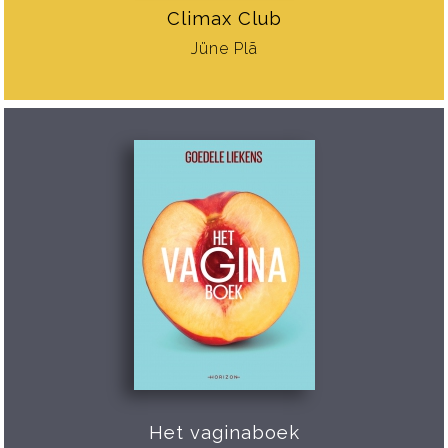
Climax Club
Jüne Plã
Het vaginaboek