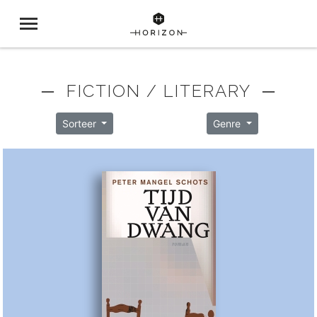
─ FICTION / LITERARY ─
Sorteer
Genre