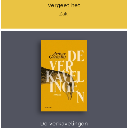
Vergeet het
Zaki
De verkavelingen