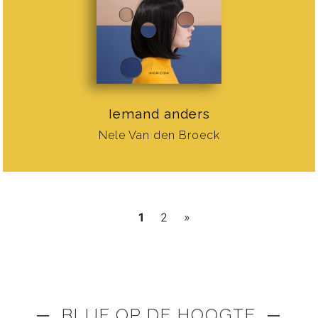
Iemand anders
Nele Van den Broeck
1
2
»
─ BLIJF OP DE HOOGTE ─