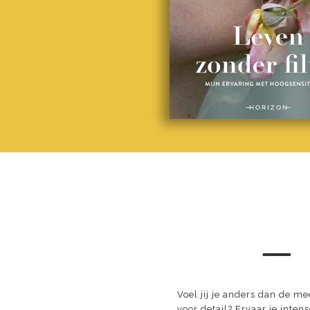
─
Voel jij je anders dan de m
voor detail? Ervaar je inten