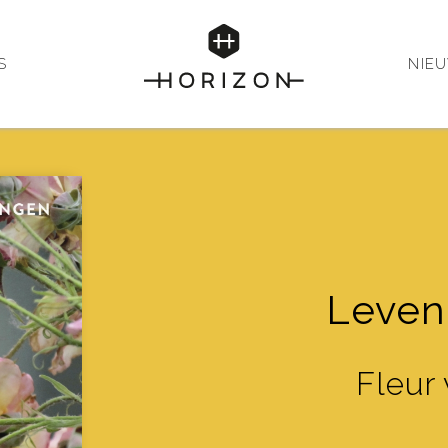
S
NIE
Leven 
Fleur