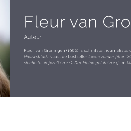
Fleur van Gr
Auteur
Fleur van Groningen (1982) is schrijfster, journalist
Nieuwsblad
. Naast de bestseller
Leven zonder filter
(2
slechtste uit jezelf
(2011),
Dat kleine geluk
(2015) en
Mi