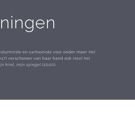
oningen
e, columniste en cartooniste voor onder meer
Het
017) verschenen van haar hand ook
Haal het
jn kind, mijn spiegel
(2020).