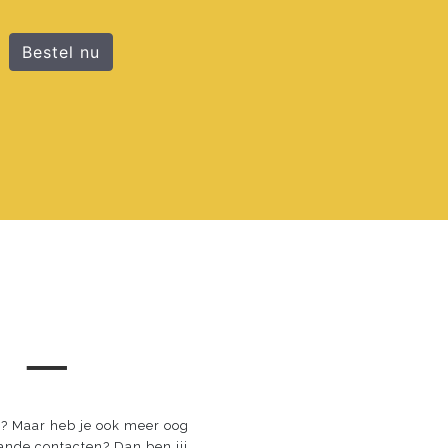
Bestel nu
 ─
e? Maar heb je ook meer oog
aande contacten? Dan ben jij