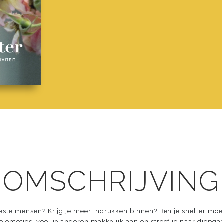
 OMSCHRIJVING
eeste mensen? Krijg je meer indrukken binnen? Ben je sneller mo
se emoties, voel je anderen makkelijk aan en streef je naar diepg