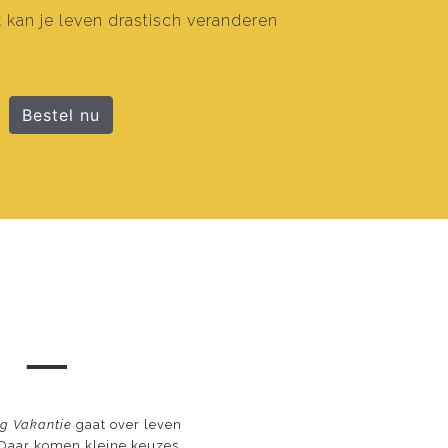
 kan je leven drastisch veranderen
Bestel nu
 ─
ag Vakantie
gaat over leven
t. Daar komen kleine keuzes