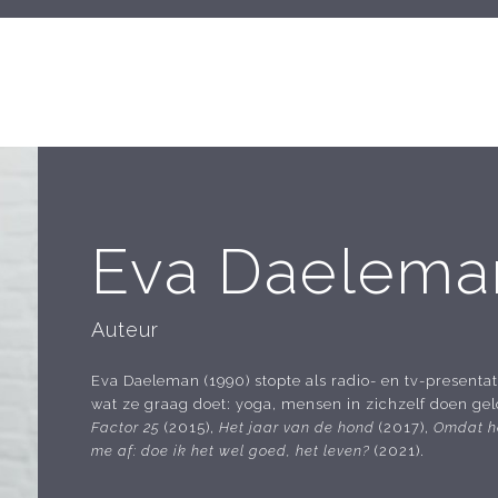
Eva Daelema
Auteur
Eva Daeleman (1990) stopte als radio- en tv-presenta
wat ze graag doet: yoga, mensen in zichzelf doen gel
Factor 25
(2015),
Het jaar van de hond
(2017),
Omdat h
me af: doe ik het wel goed, het leven?
(2021).