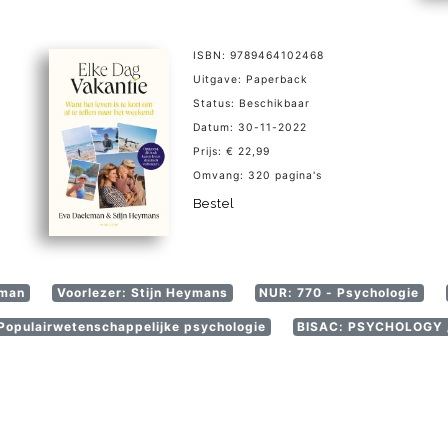
ISBN: 9789464102468
Uitgave: Paperback
Status: Beschikbaar
Datum: 30-11-2022
Prijs: € 22,99
Omvang: 320 pagina's
Bestel
eman
Voorlezer: Stijn Heymans
NUR: 770 - Psychologie
opulairwetenschappelijke psychologie
BISAC: PSYCHOLOGY /