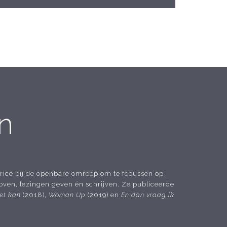
n
trice bij de openbare omroep om te focussen op
oven, lezingen geven én schrijven. Ze publiceerde
et kan
(2018),
Woman Up
(2019) en
En dan vraag ik