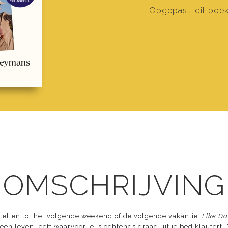
Opgepast: dit boek
 OMSCHRIJVING
e tellen tot het volgende weekend of de volgende vakantie.
Elke D
 je een leven leeft waarvoor je 's ochtends graag uit je bed klauter