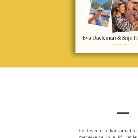
─
Het leven is te kort om af t
met elke cel in je lijf. Dat