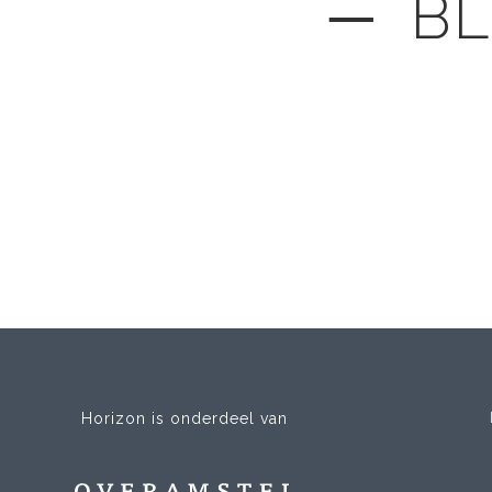
─ BL
Horizon is onderdeel van