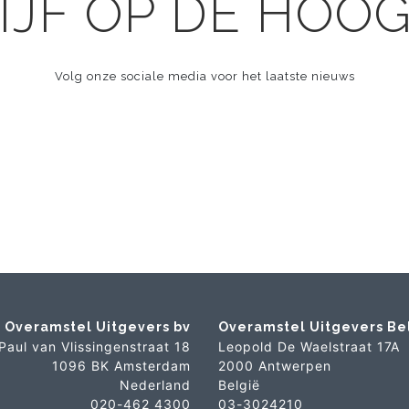
IJF OP DE HOO
Volg onze sociale media voor het laatste nieuws
Overamstel Uitgevers bv
Overamstel Uitgevers Be
Paul van Vlissingenstraat 18
Leopold De Waelstraat 17A
1096 BK Amsterdam
2000 Antwerpen
Nederland
België
020-462 4300
03-3024210