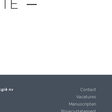
GTE ─
Contact
lgië nv
Vacatures
Manuscripten
Privacystatement