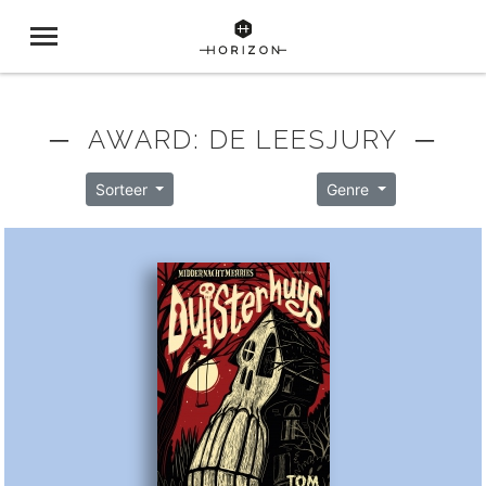
─ AWARD: DE LEESJURY ─
Sorteer
Genre