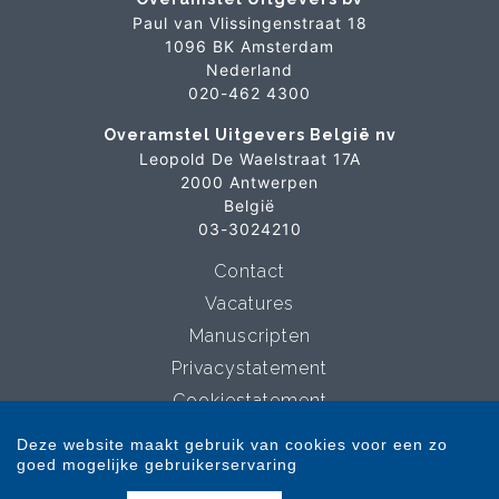
Paul van Vlissingenstraat 18
1096 BK Amsterdam
Nederland
020-462 4300
Overamstel Uitgevers België nv
Leopold De Waelstraat 17A
2000 Antwerpen
België
03-3024210
Contact
Vacatures
Manuscripten
Privacystatement
Cookiestatement
Cookie-instellingen
Deze website maakt gebruik van cookies voor een zo
goed mogelijke gebruikerservaring