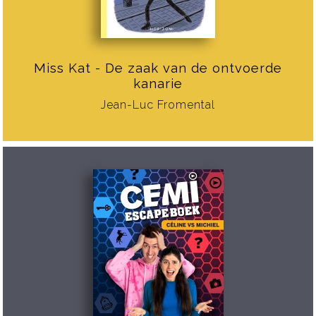
Miss Kat - De zaak van de ontvoerde
kanarie
Jean-Luc Fromental